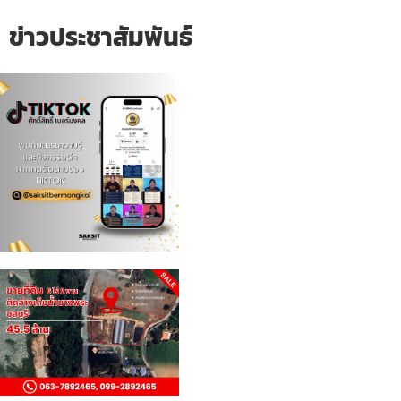
ข่าวประชาสัมพันธ์