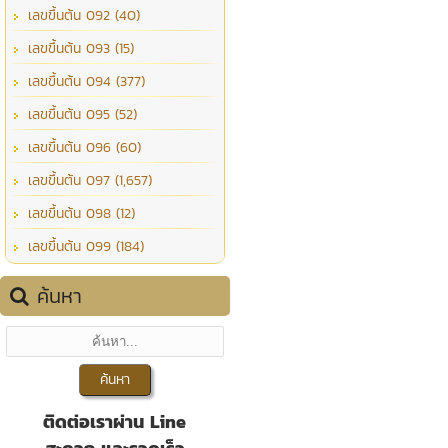
เลขขึ้นต้น 092 (40)
เลขขึ้นต้น 093 (15)
เลขขึ้นต้น 094 (377)
เลขขึ้นต้น 095 (52)
เลขขึ้นต้น 096 (60)
เลขขึ้นต้น 097 (1,657)
เลขขึ้นต้น 098 (12)
เลขขึ้นต้น 099 (184)
ค้นหา
ติดต่อเราผ่าน Line