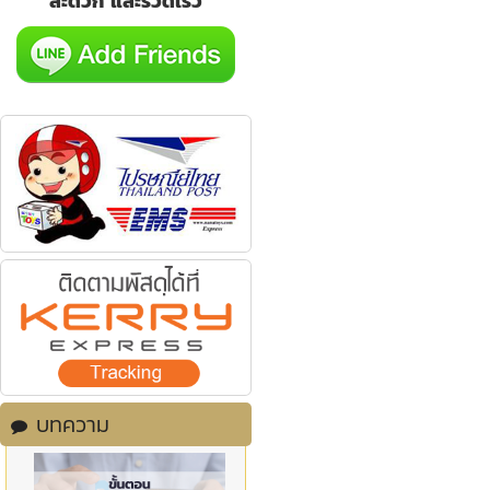
สะดวก และรวดเร็ว
บทความ