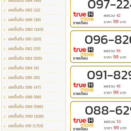
097
-
22
เลขขึ้นต้น 064 (48)
เลขขึ้นต้น 065 (32)
ผลรวม
42
เลขขึ้นต้น 066 (38)
99
ราคา
บาท
เลขขึ้นต้น 080 (320)
096
-
82
เลขขึ้นต้น 081 (201)
เลขขึ้นต้น 082 (131)
ผลรวม
56
99
ราคา
บาท
เลขขึ้นต้น 083 (105)
091
-
82
เลขขึ้นต้น 084 (9)
เลขขึ้นต้น 085 (10)
ผลรวม
45
เลขขึ้นต้น 086 (47)
99
ราคา
บาท
เลขขึ้นต้น 088 (88)
088
-
62
เลขขึ้นต้น 089 (586)
เลขขึ้นต้น 090 (208)
ผลรวม
53
เลขขึ้นต้น 091 (1,701)
99
ราคา
บาท