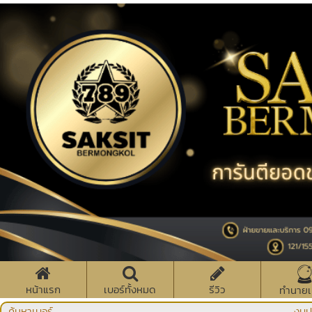
หน้าแรก
เบอร์ทั้งหมด
รีวิว
ทำนายเ
ค้นหาเบอร์
งบป