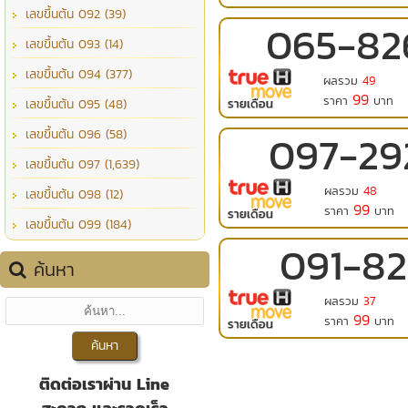
เลขขึ้นต้น 092 (39)
065
-
82
เลขขึ้นต้น 093 (14)
เลขขึ้นต้น 094 (377)
ผลรวม
49
99
ราคา
บาท
เลขขึ้นต้น 095 (48)
097
-
29
เลขขึ้นต้น 096 (58)
เลขขึ้นต้น 097 (1,639)
ผลรวม
48
เลขขึ้นต้น 098 (12)
99
ราคา
บาท
เลขขึ้นต้น 099 (184)
091
-
82
ค้นหา
ผลรวม
37
99
ราคา
บาท
ติดต่อเราผ่าน Line