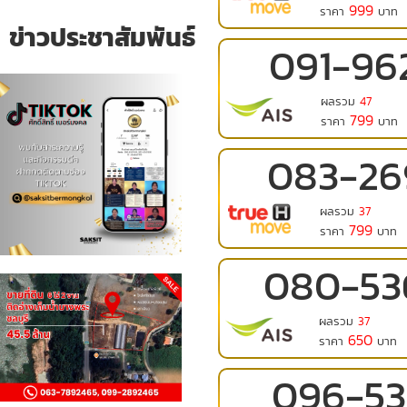
999
ราคา
บาท
ข่าวประชาสัมพันธ์
091
-
96
ผลรวม
47
799
ราคา
บาท
083
-
26
ผลรวม
37
799
ราคา
บาท
080
-
53
ผลรวม
37
650
ราคา
บาท
096
-
53