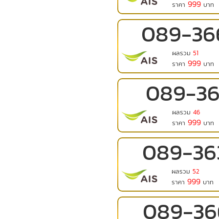
999
ราคา
บาท
089
-
36
ผลรวม
51
999
ราคา
บาท
089
-
36
ผลรวม
46
999
ราคา
บาท
089
-
36
ผลรวม
52
999
ราคา
บาท
089
-
36