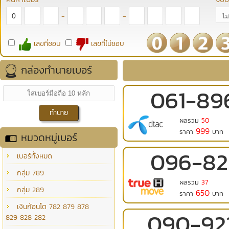
-
-
เลขที่ชอบ
เลขที่ไม่ชอบ
กล่องทำนายเบอร์
061
-
89
ผลรวม
50
999
ราคา
บาท
หมวดหมู่เบอร์
096
-
82
เบอร์ทั้งหมด
กลุ่ม 789
ผลรวม
37
กลุ่ม 289
650
ราคา
บาท
เงินก้อนโต 782 879 878
090
-
92
829 828 282