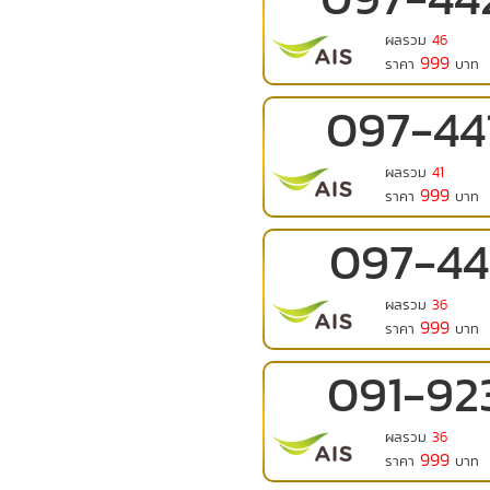
ผลรวม
46
999
ราคา
บาท
097
-
44
ผลรวม
41
999
ราคา
บาท
097
-
44
ผลรวม
36
999
ราคา
บาท
091
-
92
ผลรวม
36
999
ราคา
บาท