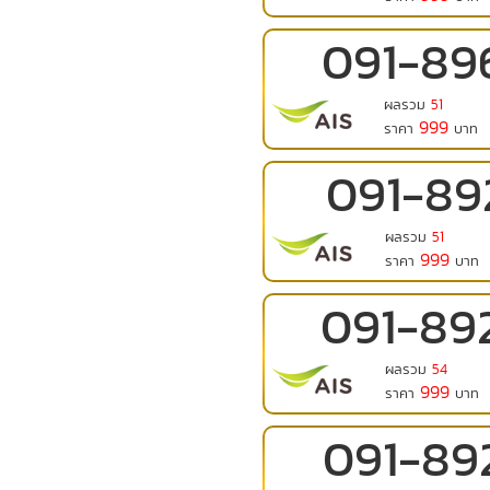
091
-
89
ผลรวม
51
999
ราคา
บาท
091
-
89
ผลรวม
51
999
ราคา
บาท
091
-
89
ผลรวม
54
999
ราคา
บาท
091
-
89