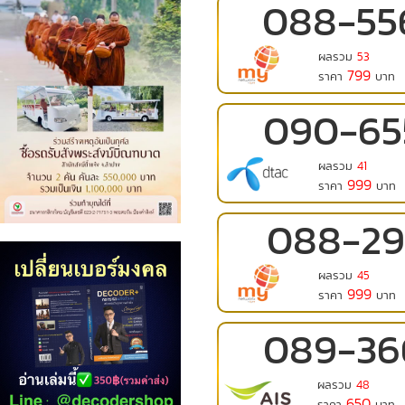
088
-
55
ผลรวม
53
799
ราคา
บาท
090
-
65
ผลรวม
41
999
ราคา
บาท
088
-
29
ผลรวม
45
999
ราคา
บาท
089
-
36
ผลรวม
48
650
ราคา
บาท