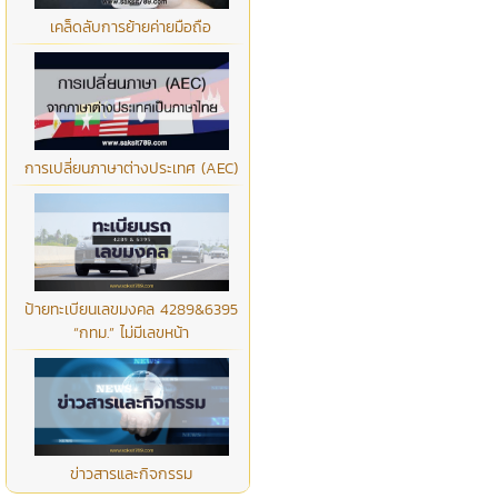
เคล็ดลับการย้ายค่ายมือถือ
การเปลี่ยนภาษาต่างประเทศ (AEC)
ป้ายทะเบียนเลขมงคล 4289&6395
“กทม.” ไม่มีเลขหน้า
ข่าวสารและกิจกรรม