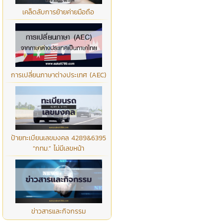
เคล็ดลับการย้ายค่ายมือถือ
การเปลี่ยนภาษาต่างประเทศ (AEC)
ป้ายทะเบียนเลขมงคล 4289&6395
“กทม.” ไม่มีเลขหน้า
ข่าวสารและกิจกรรม