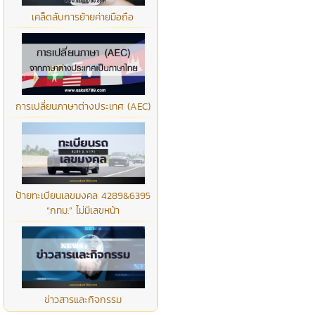
เคล็ดลับการย้ายค่ายมือถือ
การเปลี่ยนภาษาต่างประเทศ (AEC)
ป้ายทะเบียนเลขมงคล 4289&6395
“กทม.” ไม่มีเลขหน้า
ข่าวสารและกิจกรรม