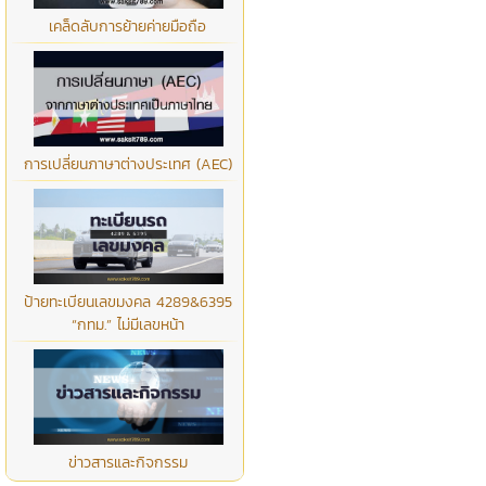
เคล็ดลับการย้ายค่ายมือถือ
การเปลี่ยนภาษาต่างประเทศ (AEC)
ป้ายทะเบียนเลขมงคล 4289&6395
“กทม.” ไม่มีเลขหน้า
ข่าวสารและกิจกรรม