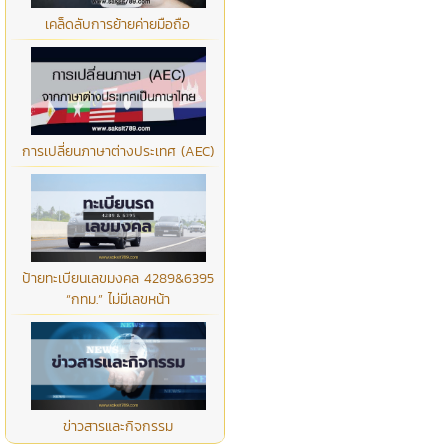
เคล็ดลับการย้ายค่ายมือถือ
การเปลี่ยนภาษาต่างประเทศ (AEC)
ป้ายทะเบียนเลขมงคล 4289&6395
“กทม.” ไม่มีเลขหน้า
ข่าวสารและกิจกรรม