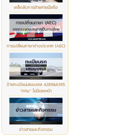
เคล็ดลับการย้ายค่ายมือถือ
การเปลี่ยนภาษาต่างประเทศ (AEC)
ป้ายทะเบียนเลขมงคล 4289&6395
“กทม.” ไม่มีเลขหน้า
ข่าวสารและกิจกรรม