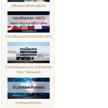
เคล็ดลับการย้ายค่ายมือถือ
การเปลี่ยนภาษาต่างประเทศ (AEC)
ป้ายทะเบียนเลขมงคล 4289&6395
“กทม.” ไม่มีเลขหน้า
ข่าวสารและกิจกรรม