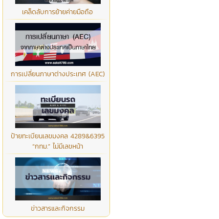
เคล็ดลับการย้ายค่ายมือถือ
การเปลี่ยนภาษาต่างประเทศ (AEC)
ป้ายทะเบียนเลขมงคล 4289&6395
“กทม.” ไม่มีเลขหน้า
ข่าวสารและกิจกรรม