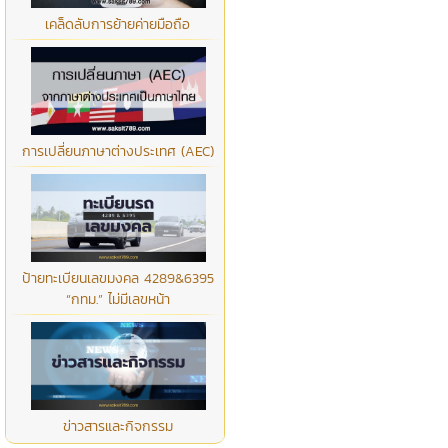
เคล็ดลับการย้ายค่ายมือถือ
การเปลี่ยนภาษาต่างประเทศ (AEC)
ป้ายทะเบียนเลขมงคล 4289&6395
“กทม.” ไม่มีเลขหน้า
ข่าวสารและกิจกรรม