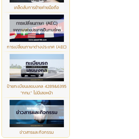
เคล็ดลับการย้ายค่ายมือถือ
การเปลี่ยนภาษาต่างประเทศ (AEC)
ป้ายทะเบียนเลขมงคล 4289&6395
“กทม.” ไม่มีเลขหน้า
ข่าวสารและกิจกรรม