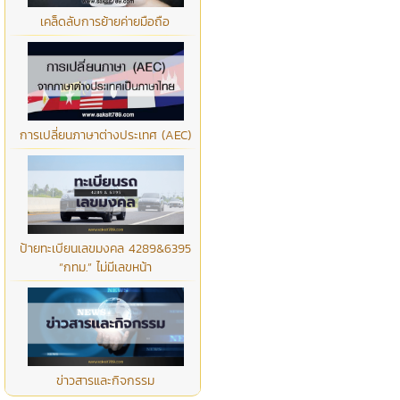
เคล็ดลับการย้ายค่ายมือถือ
การเปลี่ยนภาษาต่างประเทศ (AEC)
ป้ายทะเบียนเลขมงคล 4289&6395
“กทม.” ไม่มีเลขหน้า
ข่าวสารและกิจกรรม