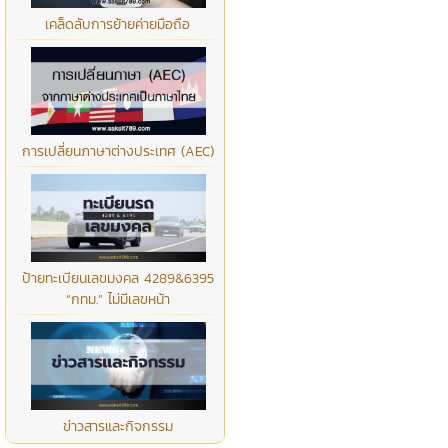
เคล็ดลับการย้ายค่ายมือถือ
การเปลี่ยนภาษาต่างประเทศ (AEC)
ป้ายทะเบียนเลขมงคล 4289&6395
“กทม.” ไม่มีเลขหน้า
ข่าวสารและกิจกรรม