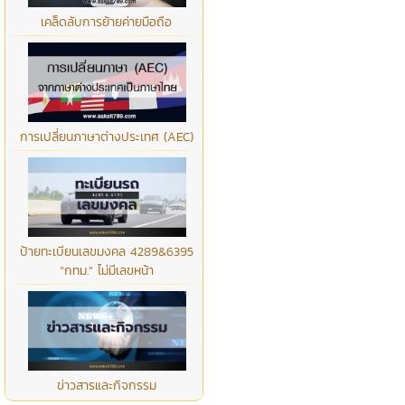
เคล็ดลับการย้ายค่ายมือถือ
การเปลี่ยนภาษาต่างประเทศ (AEC)
ป้ายทะเบียนเลขมงคล 4289&6395
“กทม.” ไม่มีเลขหน้า
ข่าวสารและกิจกรรม