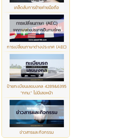
เคล็ดลับการย้ายค่ายมือถือ
การเปลี่ยนภาษาต่างประเทศ (AEC)
ป้ายทะเบียนเลขมงคล 4289&6395
“กทม.” ไม่มีเลขหน้า
ข่าวสารและกิจกรรม