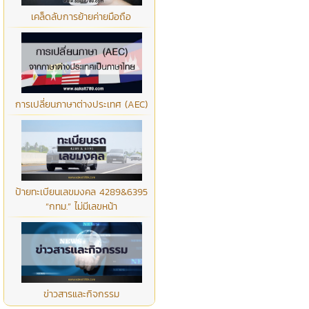
เคล็ดลับการย้ายค่ายมือถือ
การเปลี่ยนภาษาต่างประเทศ (AEC)
ป้ายทะเบียนเลขมงคล 4289&6395
“กทม.” ไม่มีเลขหน้า
ข่าวสารและกิจกรรม