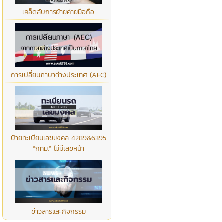
เคล็ดลับการย้ายค่ายมือถือ
การเปลี่ยนภาษาต่างประเทศ (AEC)
ป้ายทะเบียนเลขมงคล 4289&6395
“กทม.” ไม่มีเลขหน้า
ข่าวสารและกิจกรรม