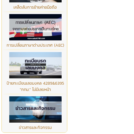
เคล็ดลับการย้ายค่ายมือถือ
การเปลี่ยนภาษาต่างประเทศ (AEC)
ป้ายทะเบียนเลขมงคล 4289&6395
“กทม.” ไม่มีเลขหน้า
ข่าวสารและกิจกรรม