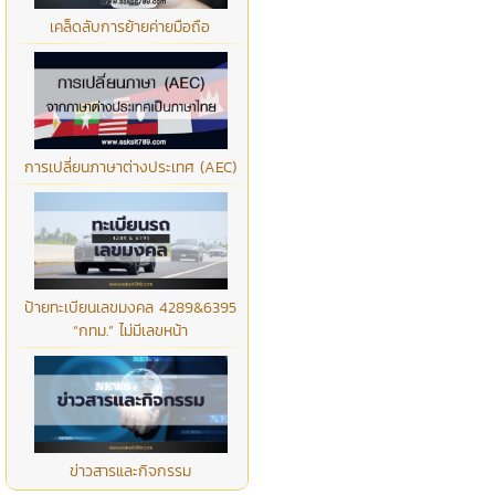
เคล็ดลับการย้ายค่ายมือถือ
การเปลี่ยนภาษาต่างประเทศ (AEC)
ป้ายทะเบียนเลขมงคล 4289&6395
“กทม.” ไม่มีเลขหน้า
ข่าวสารและกิจกรรม