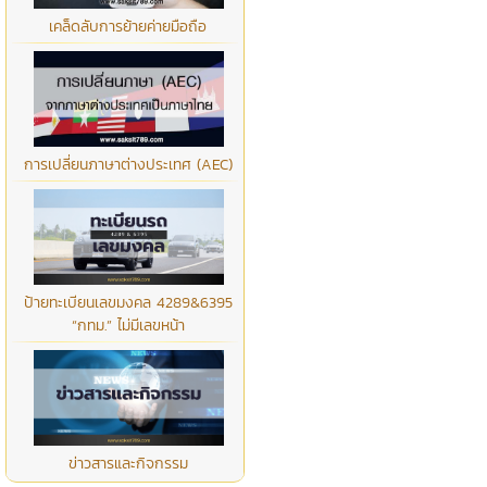
เคล็ดลับการย้ายค่ายมือถือ
การเปลี่ยนภาษาต่างประเทศ (AEC)
ป้ายทะเบียนเลขมงคล 4289&6395
“กทม.” ไม่มีเลขหน้า
ข่าวสารและกิจกรรม