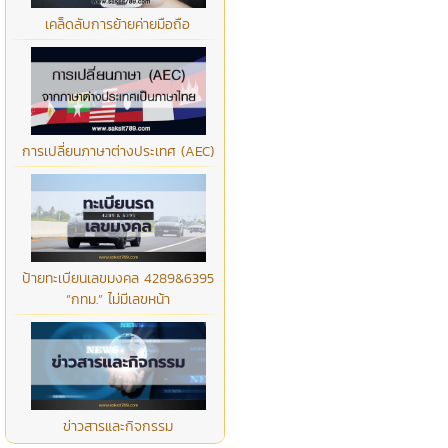
เคล็ดลับการย้ายค่ายมือถือ
การเปลี่ยนภาษาต่างประเทศ (AEC)
ป้ายทะเบียนเลขมงคล 4289&6395
“กทม.” ไม่มีเลขหน้า
ข่าวสารและกิจกรรม