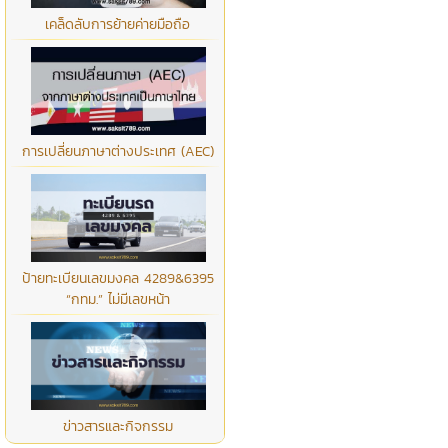
เคล็ดลับการย้ายค่ายมือถือ
การเปลี่ยนภาษาต่างประเทศ (AEC)
ป้ายทะเบียนเลขมงคล 4289&6395
“กทม.” ไม่มีเลขหน้า
ข่าวสารและกิจกรรม