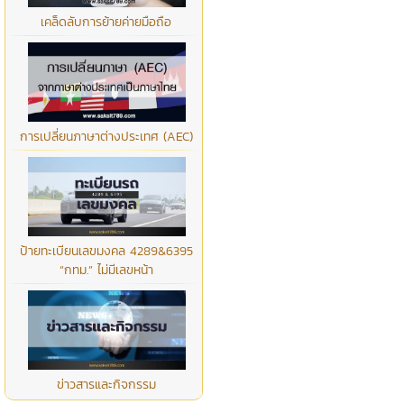
เคล็ดลับการย้ายค่ายมือถือ
การเปลี่ยนภาษาต่างประเทศ (AEC)
ป้ายทะเบียนเลขมงคล 4289&6395
“กทม.” ไม่มีเลขหน้า
ข่าวสารและกิจกรรม