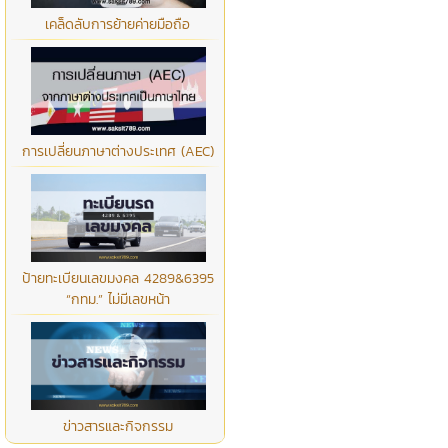
เคล็ดลับการย้ายค่ายมือถือ
การเปลี่ยนภาษาต่างประเทศ (AEC)
ป้ายทะเบียนเลขมงคล 4289&6395
“กทม.” ไม่มีเลขหน้า
ข่าวสารและกิจกรรม