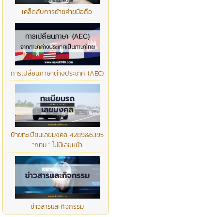
เคล็ดลับการย้ายค่ายมือถือ
การเปลี่ยนภาษาต่างประเทศ (AEC)
ป้ายทะเบียนเลขมงคล 4289&6395
“กทม.” ไม่มีเลขหน้า
ข่าวสารและกิจกรรม