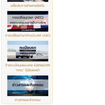
เคล็ดลับการย้ายค่ายมือถือ
การเปลี่ยนภาษาต่างประเทศ (AEC)
ป้ายทะเบียนเลขมงคล 4289&6395
“กทม.” ไม่มีเลขหน้า
ข่าวสารและกิจกรรม