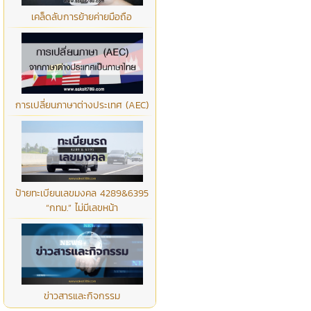
เคล็ดลับการย้ายค่ายมือถือ
การเปลี่ยนภาษาต่างประเทศ (AEC)
ป้ายทะเบียนเลขมงคล 4289&6395
“กทม.” ไม่มีเลขหน้า
ข่าวสารและกิจกรรม