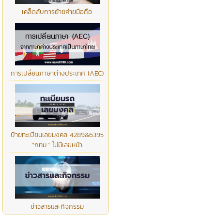
เคล็ดลับการย้ายค่ายมือถือ
การเปลี่ยนภาษาต่างประเทศ (AEC)
ป้ายทะเบียนเลขมงคล 4289&6395
“กทม.” ไม่มีเลขหน้า
ข่าวสารและกิจกรรม