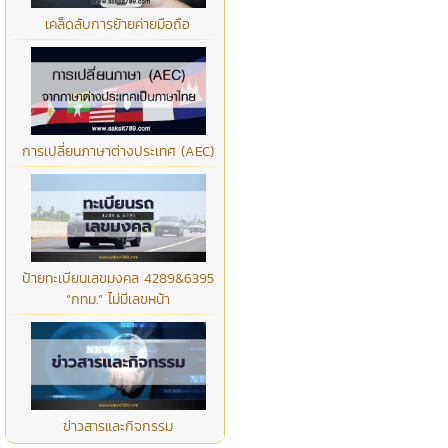
เคล็ดลับการย้ายค่ายมือถือ
การเปลี่ยนภาษาต่างประเทศ (AEC)
ป้ายทะเบียนเลขมงคล 4289&6395
“กทม.” ไม่มีเลขหน้า
ข่าวสารและกิจกรรม