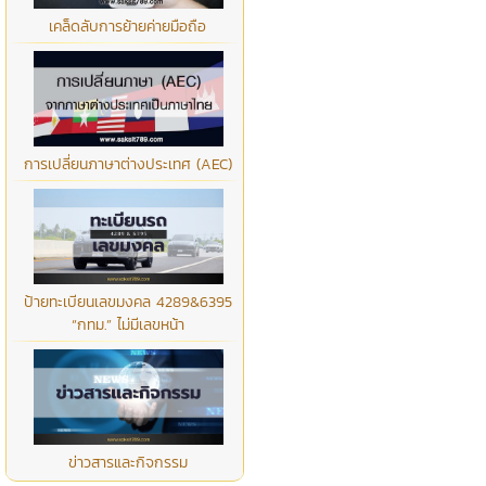
เคล็ดลับการย้ายค่ายมือถือ
การเปลี่ยนภาษาต่างประเทศ (AEC)
ป้ายทะเบียนเลขมงคล 4289&6395
“กทม.” ไม่มีเลขหน้า
ข่าวสารและกิจกรรม