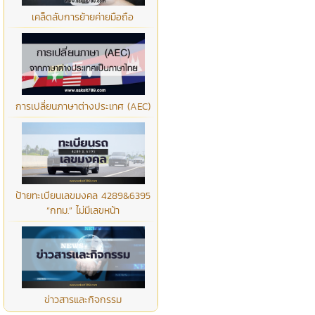
เคล็ดลับการย้ายค่ายมือถือ
การเปลี่ยนภาษาต่างประเทศ (AEC)
ป้ายทะเบียนเลขมงคล 4289&6395
“กทม.” ไม่มีเลขหน้า
ข่าวสารและกิจกรรม